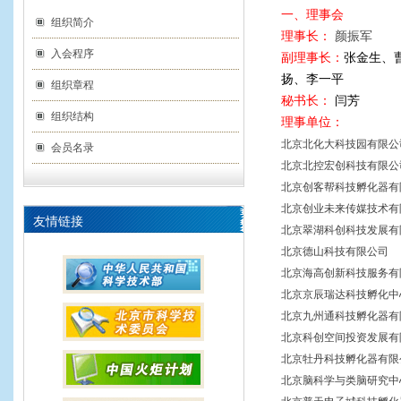
一、
理事会
组织简介
理事长：
颜振军
入会程序
副理事长：
张金生、
扬、李一平
组织章程
秘书长：
闫芳
组织结构
理事单位：
北京北化大科技园有限
会员名录
北京北控宏创科技有限
北京创客帮科技孵化器
北京创业未来传媒技术
友情链接
北京翠湖科创科技发展
北京德山科技有限公司
北京海高创新科技服务
北京京辰瑞达科技孵化
北京九州通科技孵化器
北京科创空间投资发展
北京牡丹科技孵化器有
北京脑科学与类脑研究