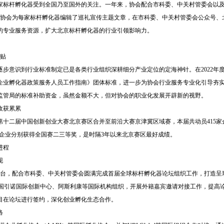
3家标杆孵化器受到全国乃至国外的关注。一年来，协会配合市科委、中关村管委会以
集，协会为每家标杆孵化器编辑了巡礼宣传主题文章，在市科委、中关村管委会公众号
的专业服务资源，扩大北京标杆孵化器的行业引领影响力。
补贴
逐步意识到行业标准制定已是各类行业组织深耕细分产业定位的定海神针。在
2022
技企业孵化器政策服务人员工作指南》团体标准，进一步为协会行业服务专业化引导夯
监管局的标准补助资金，虽然金额不大，但对协会的职业化发展开辟新的视野。
收获累累
第十二届中国创新创业大赛北京赛区合并至前沿大赛京津冀区域赛，本届共动员
415
2家企业分别获得全国赛二三等奖，是时隔3年以来北京赛区最好成绩。
进程
现
级平台，配合市科委、中关村管委会圆满完成首届全球标杆孵化器论坛组织工作，打造呈
、德国引诺国际创新中心、阿斯利康等国际机构组织，开展外籍嘉宾邀请对接工作，提
目在论坛进行签约，深化创业孵化生态合作。
络