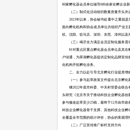
80家孵化器会员单位辅导680余家在孵企
（二）制式化活动组织数量质量齐头并
2023年以来，协会秘书处重中之重就
面向孵化机构和协会成员单位共组织产业主题
杭、沈阳、驻马店、深圳、东莞、漳州以及
（三）竭尽全力满足会员定制化服务需
针对重点区重点孵化器会员单位及其在
户绿通
，为翠湖孵化器提供定制化品牌宣传
化机构开拓孵化业务。
二、全力以赴引导北京孵化行业提质增
（一）参与起草政策文件提出北京孵化
继
2022年底市科委、中关村管委会联合有
头研究《北京市关于推动科技企业孵化器创
参与修改起草至少25稿，最终于12月由市
科技企业孵化器骨干支撑、其他科技企业孵
全覆盖全市范围的统计评价，协会的客观理
（二）广泛宣传推广标杆支持方向