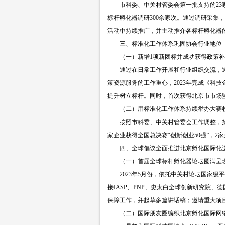
市科委、中关村管委会第一批支持的
2
标杆孵化器调研300余家次。通过调研采
活动中持续推广，并主动推介各标杆孵化器
三、标准化工作体系巩固协会行业地位
（一）新增
1项新团标并成功获得政策
通过在日常工作开展和行业组织交流，
策资源服务的工作重心，2023年完成《科
提升树立标杆。同时，首次获得北京市市场
（二）用标准化工作体系持续举办大赛
按照市科委、中关村管委会工作调整，
家企业获得全国总决赛“创新创业50强”，
四、全球倡议全面推进北京孵化国际化
（一）首届全球标杆孵化器论坛圆满呈
2023年5月份，依托中关村论坛国家
接IASP、PNP、史太白全球创新研究院
保障工作，并起草多篇讲话稿；邀请重大项
（二）国际朋友圈编织北京孵化国际网