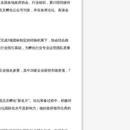
及全国各地政府协会、行业组织，累计陪同接待
、北京孵化公众号刊发，并在各类论坛、座谈会
年度完成3项团标制定的经验积累下，协会结合政
实行业指引基础，为孵化行业专业运营团队质量
家企业报名参赛，其中28家企业获得市级奖项，7
现北京孵化“新名片”。论坛筹备过程中，积极对
高论坛国际化水平及影响力；做好政府领导出席的