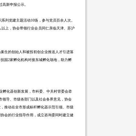
通过高新申报公示。
织系列党建主题活动10场，参与党员百余人次。
0人以上，协会带领行业会员同仁亲临天津、苏沪
为巢生的创始人和被投初创企业推送人才引进落
科技园
2家孵化机构对接东城孵化场地，助力孵
业孵化器创新发展，市科委、中关村管委会牵
求市领导、市级各部门以及社会各界意见，协会
业，推动在全市形成标杆孵化器示范引领、市级
调协会的行业指导作用，成立咨询委同时建立健