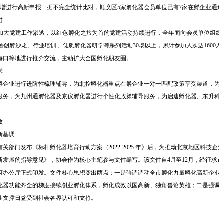
业新增进行高新申报，据不完全统计比对，顺义区5家孵化器会员单位已有7家在孵企业
进
是加大党建工作渗透，以红色孵化之旅为首的党建活动持续进行，全年面向会员单位组
创孵沙龙、行业培训、优质孵化器研学等系列活动30场以上，累计参加人次达160
海口等地进行推介交流，主动扩大全国孵化朋友圈。
求
孵企业进行进阶性梳理辅导，为北控孵化器重点在孵企业一对一匹配政策享受渠道，
服务，为九州通孵化器及京仪孵化器进行个性化政策辅导服务，为启迪孵化器、东升
效
新基调
关部门发布《标杆孵化器培育行动方案（2022-2025 年
》后，为推动北京地区科技企
新发展的指导意见》，协会作为核心主笔参与文件编写。该文件自
4月至12月，经征
政府办公厅正式印发。文件核心思想突出两点：一是强调调动全市孵化力量孵化高新企
化器功能齐全的梯度接续创业孵化体系，孵化成效以国高新、独角兽论英雄；二是强
性支撑日益受到社会各界认可和支持。