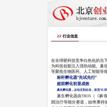
行业信息
在全球硬科技竞争白热化的当
为科技创新注入强劲动能。巢生
等聚焦生物医药、人工智能等
标杆孵化器“
先试
先行”
超前孵化初显成效
巢生孵化器，从论文到企业，攻克
“
0.1
巢生孵化器由TR35（《麻
因治疗等细分赛道，始终秉持做