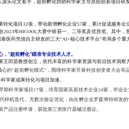
从源头论文着手，超前孵化协助科学家主导原始创新项目研
转化项目32项，带动新增孵化企业57家，累计促成服务企
在2023年HICOOL大赛中斩获一、二等奖及优胜奖。其中
泰医药凭借自主研发的三大“AI+核心技术平台”布局多个
心，
“
超前
孵化
”
瞄准专业技术人才。
家王田苗教授创立，依托丰富的科学家资源与前沿技术洞察
核心
的“超前孵化模式”，围绕科学家开展科技创变者大会等
力科学家成果转化与项目加速。
早期科学家项目17项，培育国家高新技术企业24家，毕业
3代样机迭代、无数次验证优化，由在孵企业罗森博特研发的
创新产品注册申请，获批第三类医疗器械注册证。