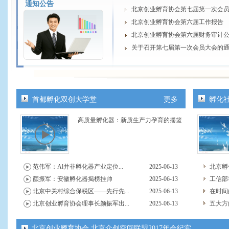
通知公告
北京创业孵育协会第七届第一次会
北京创业孵育协会第六届工作报告
北京创业孵育协会第六届财务审计
关于召开第七届第一次会员大会的
关于召开第七届第一次理事会、 监
北京创业孵育协会第七届换届工作
关于召开北京创业孵育协会第七届换届
关于召开北京创业孵育协会第七届
首都孵化双创大学堂
更多
孵化
守初心 谋新篇 北京创业孵育协会202
高质量孵化器：新质生产力孕育的摇篮
关于召开第六届第七次常务理事会
北京创业孵育协会2023年财务审计
北京创业孵育协会2023年度工作报
关于开展2025年中关村国家自主创新
范伟军：Al并非孵化器产业定位...
2025-06-13
北京孵
北京创业孵育协会2024年财务审计
颜振军：安徽孵化器揭榜挂帅
2025-06-13
工信部
北京中关村综合保税区——先行先...
2025-06-13
在时间的
北京创业孵育协会理事长颜振军出...
2025-06-13
五大方
北京创业孵育协会 北京众创空间联盟2017年会纪实